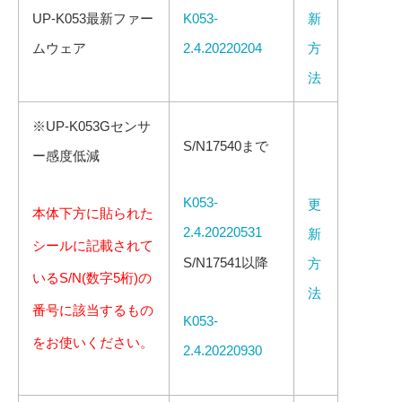
UP-K053最新ファー
K053-
新
ムウェア
2.4.20220204
方
法
※UP-K053Gセンサ
S/N17540まで
ー感度低減
K053-
更
本体下方に貼られた
2.4.20220531
新
シールに記載されて
S/N17541以降
方
いるS/N(数字5桁)の
法
番号に該当するもの
K053-
をお使いください。
2.4.20220930