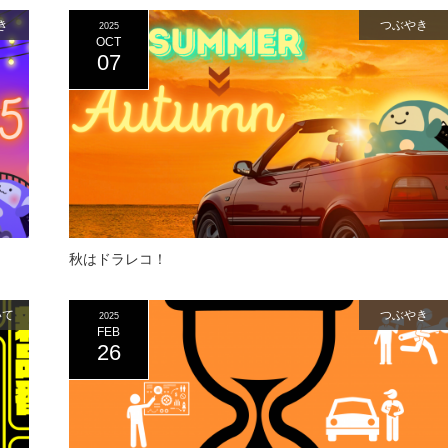
き
つぶやき
2025
OCT
07
秋はドラレコ！
いて
つぶやき
2025
FEB
26