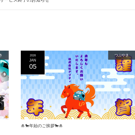
き
つぶやき
2026
JAN
05
🎍🐎年始のご挨拶🐎🎍