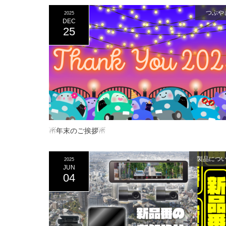
つぶや
2025
DEC
25
☃年末のご挨拶☃
製品につ
2025
JUN
04