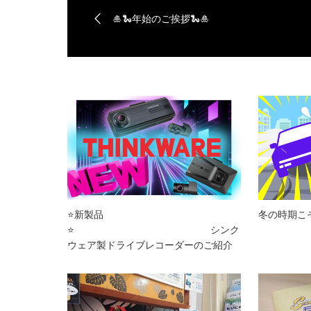
🎍🐍年始のご挨拶🐍🎍
⭐新製品
冬の時期こ
⭐ シンク
ウェア製ドライブレコーダーのご紹介