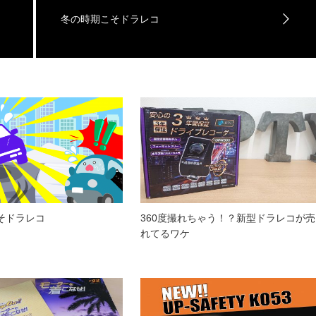
冬の時期こそドラレコ
そドラレコ
360度撮れちゃう！？新型ドラレコが売
れてるワケ